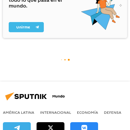
todo lo que pasa en el
mundo.
Unirme
Mundo
AMÉRICA LATINA
INTERNACIONAL
ECONOMÍA
DEFENSA
M