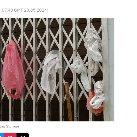
:
07:48 GMT 29.05.2024
)
 Bag Storage