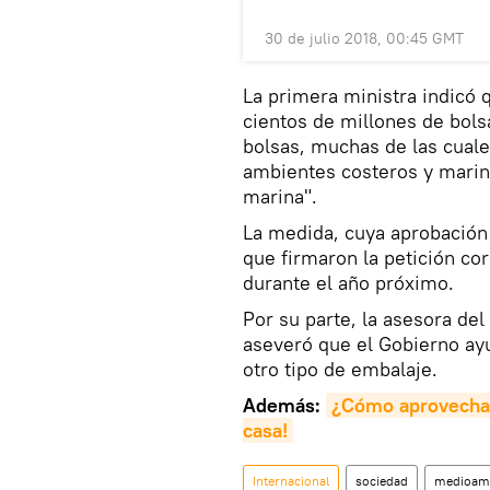
30 de julio 2018, 00:45 GMT
La primera ministra indicó
cientos de millones de bols
bolsas, muchas de las cual
ambientes costeros y marin
marina".
La medida, cuya aprobación
que firmaron la petición co
durante el año próximo.
Por su parte, la asesora de
aseveró que el Gobierno ayu
otro tipo de embalaje.
Además:
¿Cómo aprovechar 
casa!
Internacional
sociedad
medioam