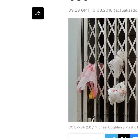
09:29 GMT 10.08.2018
(actualizado
CC BY-SA 2.0
/
Michael Coghlan
/
Plastic