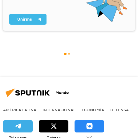
Unirme
Mundo
AMÉRICA LATINA
INTERNACIONAL
ECONOMÍA
DEFENSA
M
Telegram
Twitter
VK