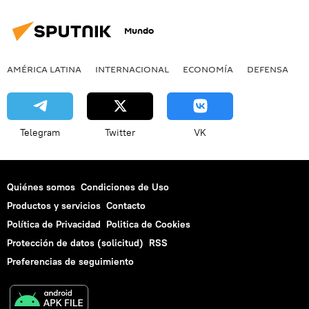
Mundo
AMÉRICA LATINA
INTERNACIONAL
ECONOMÍA
DEFENSA
M
Telegram
Twitter
VK
Quiénes somos
Condiciones de Uso
Productos y servicios
Contacto
Política de Privacidad
Politica de Cookies
Protección de datos (solicitud)
RSS
Preferencias de seguimiento