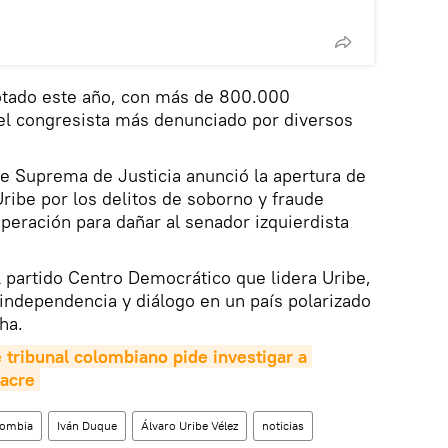
otado este año, con más de 800.000
 el congresista más denunciado por diversos
rte Suprema de Justicia anunció la apertura de
Uribe por los delitos de soborno y fraude
peración para dañar al senador izquierdista
 partido Centro Democrático que lidera Uribe,
independencia y diálogo en un país polarizado
cha.
e tribunal colombiano pide investigar a 
sacre
lombia
Iván Duque
Álvaro Uribe Vélez
noticias