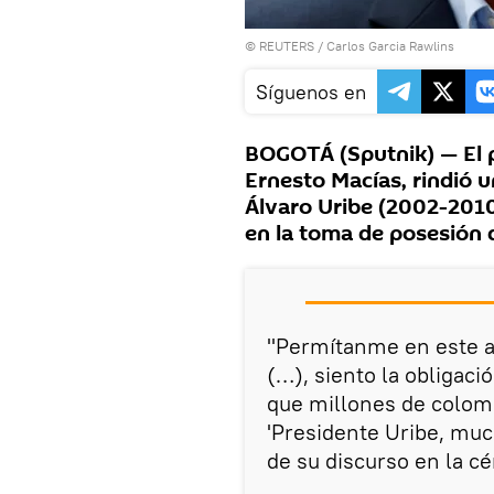
©
REUTERS
/ Carlos Garcia Rawlins
Síguenos en
BOGOTÁ (Sputnik) — El 
Ernesto Macías, rindió u
Álvaro Uribe (2002-2010
en la toma de posesión 
"Permítanme en este a
(…), siento la obligaci
que millones de colomb
'Presidente Uribe, much
de su discurso en la cé