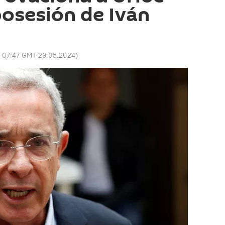
posesión de Iván
:
07:47 GMT 29.05.2024
)