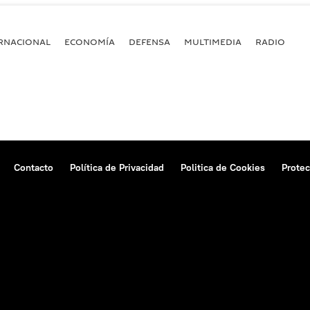
RNACIONAL
ECONOMÍA
DEFENSA
MULTIMEDIA
RADIO
Contacto
Política de Privacidad
Politica de Cookies
Protec