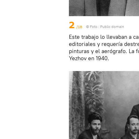
2
/18
© Foto :
Public domain
Este trabajo lo llevaban a c
editoriales y requería destr
pinturas y el aerógrafo. La 
Yezhov en 1940.