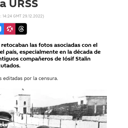
 la URSS
o:
14:24 GMT 29.12.2022
)
retocaban las fotos asociadas con el
el país, especialmente en la década de
tiguos compañeros de Iósif Stalin
cutados.
s editadas por la censura.