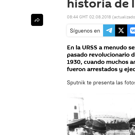
historia de
08:44 GMT 02.08.2018
(actualizad
Síguenos en
En la URSS a menudo se 
pasado revolucionario d
1930, cuando muchos an
fueron arrestados y eje
Sputnik te presenta las foto