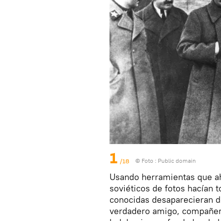
1
/18
© Foto :
Public domain
Usando herramientas que ah
soviéticos de fotos hacían 
conocidas desaparecieran de
verdadero amigo, compañero 