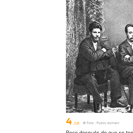
4
/18
© Foto :
Public domain
Poco después de que se toma