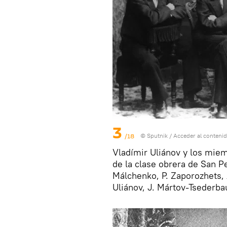
3
/18
© Sputnik
/
Acceder al conteni
Vladímir Uliánov y los miemb
de la clase obrera de San P
Málchenko, P. Zaporozhets, 
Uliánov, J. Mártov-Tsederb