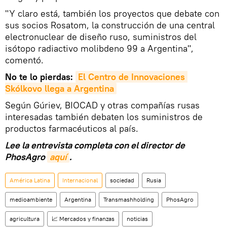
"Y claro está, también los proyectos que debate con
sus socios Rosatom, la construcción de una central
electronuclear de diseño ruso, suministros del
isótopo radiactivo molibdeno 99 a Argentina",
comentó.
No te lo pierdas:
El Centro de Innovaciones 
Skólkovo
 llega a 
Argentina
Según Gúriev, BIOCAD y otras compañías rusas
interesadas también debaten los suministros de
productos farmacéuticos al país.
Lee la entrevista completa con el director de
PhosAgro
aquí
.
América Latina
Internacional
sociedad
Rusia
medioambiente
Argentina
Transmashholding
PhosAgro
agricultura
📈 Mercados y finanzas
noticias