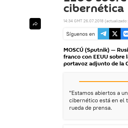
cibernética
14:34 GMT 26.07.2018
(actualizado
Síguenos en
MOSCÚ (Sputnik) — Rusia
franco con EEUU sobre la
portavoz adjunto de la C
"Estamos abiertos a un 
cibernético está en el 
rueda de prensa.