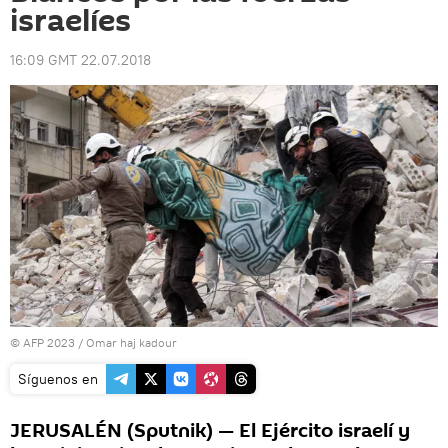
israelíes
16:09 GMT 22.07.2018
© AFP 2023 / Omar haj kadour
Síguenos en
JERUSALÉN (Sputnik) — El Ejército israelí y