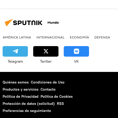
Mundo
AMÉRICA LATINA
INTERNACIONAL
ECONOMÍA
DEFENSA
M
Telegram
Twitter
VK
Quiénes somos
Condiciones de Uso
Productos y servicios
Contacto
Política de Privacidad
Politica de Cookies
Protección de datos (solicitud)
RSS
Preferencias de seguimiento