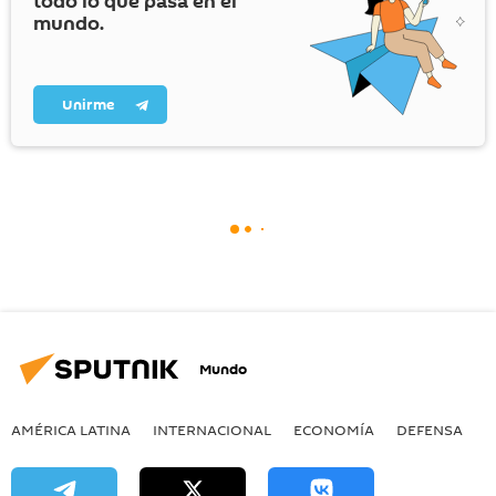
todo lo que pasa en el
mundo.
Unirme
Mundo
AMÉRICA LATINA
INTERNACIONAL
ECONOMÍA
DEFENSA
M