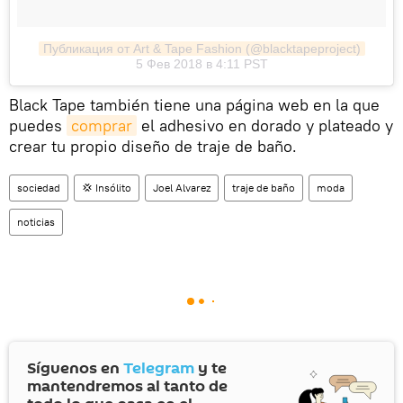
Публикация от Art & Tape Fashion (@blacktapeproject)
5 Фев 2018 в 4:11 PST
Black Tape también tiene una página web en la que
puedes
comprar
el adhesivo en dorado y plateado y
crear tu propio diseño de traje de baño.
sociedad
💢 Insólito
Joel Alvarez
traje de baño
moda
noticias
Síguenos en
Telegram
y te
mantendremos al tanto de