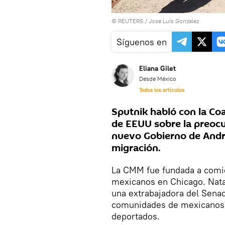
©
REUTERS
/ Jose Luis Gonzalez
Síguenos en
Eliana Gilet
Desde México
Todos los artículos
Sputnik habló con la Co
de EEUU sobre la preoc
nuevo Gobierno de Andr
migración.
La CMM fue fundada a comie
mexicanos en Chicago. Natas
una extrabajadora del Senad
comunidades de mexicanos e
deportados.