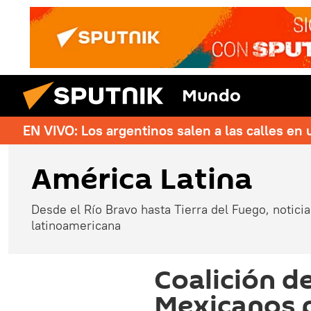
Mundo
EN VIVO: Los argentinos salen a las calles en 
América Latina
Desde el Río Bravo hasta Tierra del Fuego, noticias
latinoamericana
Coalición d
Mexicanos p