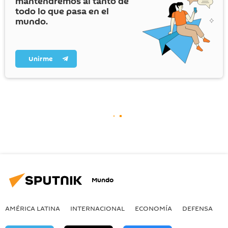
mantendremos al tanto de
todo lo que pasa en el
mundo.
Unirme
Mundo
AMÉRICA LATINA
INTERNACIONAL
ECONOMÍA
DEFENSA
M