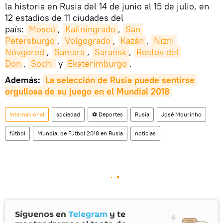
la historia en Rusia del 14 de junio al 15 de julio, en
12 estadios de 11 ciudades del
país:
Moscú
,
Kaliningrado
,
San 
Petersburgo
,
Volgogrado
,
Kazán
,
Nizni 
Nóvgorod
,
Samara
,
Saransk
,
Rostov del 
Don
,
Sochi
y
Ekaterimburgo
.
Además:
La selección de Rusia puede sentirse 
orgullosa de su juego en el Mundial 2018
Internacional
sociedad
⚽ Deportes
Rusia
José Mourinho
fútbol
Mundial de Fútbol 2018 en Rusia
noticias
Síguenos en
Telegram
y te