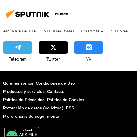
Mundo
AMÉRICA LATINA
INTERNACIONAL
ECONOMÍA
DEFENSA
M
Telegram
Twitter
VK
Quiénes somos
Condiciones de Uso
Productos y servicios
Contacto
Política de Privacidad
Politica de Cookies
Protección de datos (solicitud)
RSS
Preferencias de seguimiento