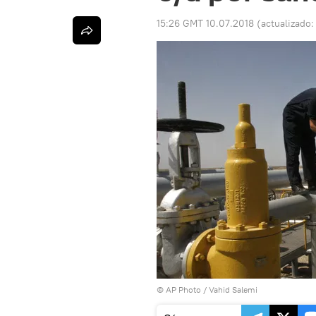
15:26 GMT 10.07.2018
(actualizado
© AP Photo / Vahid Salemi