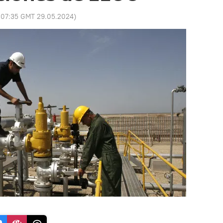
:
07:35 GMT 29.05.2024
)