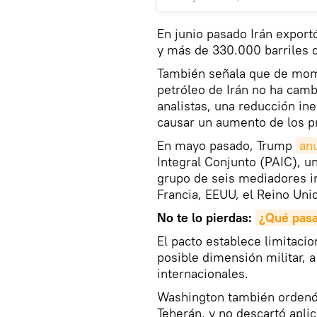
En junio pasado Irán export
y más de 330.000 barriles 
También señala que de mom
petróleo de Irán no ha cam
analistas, una reducción in
causar un aumento de los pr
En mayo pasado, Trump
an
Integral Conjunto (PAIC), u
grupo de seis mediadores i
Francia, EEUU, el Reino Uni
No te lo pierdas:
¿Qué pasa
El pacto establece limitacio
posible dimensión militar, 
internacionales.
Washington también ordenó 
Teherán, y no descartó aplic