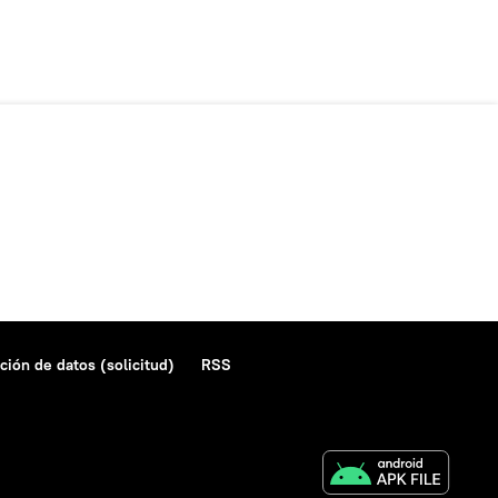
ción de datos (solicitud)
RSS