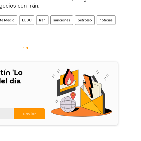
gocios con Irán.
nte Medio
EEUU
Irán
sanciones
petróleo
noticias
tín 'Lo
el día