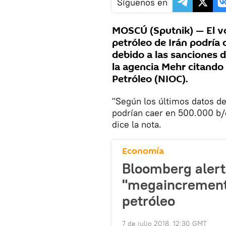
Síguenos en
MOSCÚ (Sputnik) — El v
petróleo de Irán podría 
debido a las sanciones 
la agencia Mehr citando
Petróleo (NIOC).
"Según los últimos datos de
podrían caer en 500.000 b/
dice la nota.
Economía
Bloomberg alert
"megaincremento
petróleo
7 de julio 2018, 12:30 GMT