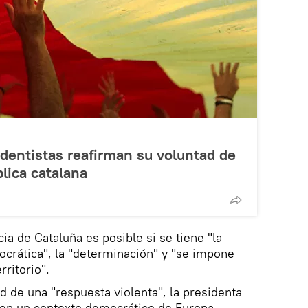
dentistas reafirman su voluntad de
lica catalana
ia de Cataluña es posible si se tiene "la
mocrática", la "determinación" y "se impone
rritorio".
d de una "respuesta violenta", la presidenta
 "en un contexto democrático de Europa