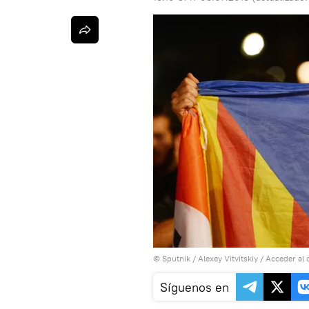
© Sputnik / Alexey Vitvitskiy
/
Acceder al 
Síguenos en