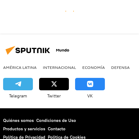
Mundo
AMÉRICA LATINA
INTERNACIONAL
ECONOMÍA
DEFENSA
M
Telegram
Twitter
VK
Quiénes somos
Condiciones de Uso
Productos y servicios
Contacto
Política de Privacidad
Politica de Cookies