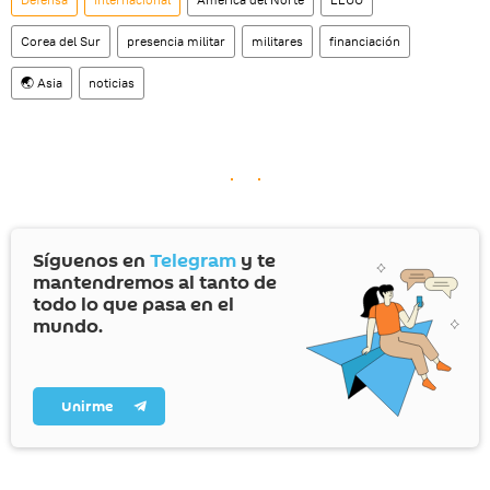
Corea del Sur
presencia militar
militares
financiación
🌏 Asia
noticias
Síguenos en
Telegram
y te
mantendremos al tanto de
todo lo que pasa en el
mundo.
Unirme