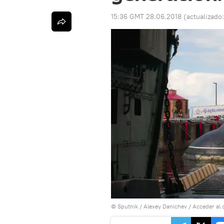
15:36 GMT 28.06.2018
(actualizado
© Sputnik / Alexey Danichev
/
Acceder al 