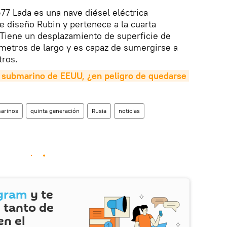
77 Lada es una nave diésel eléctrica
de diseño Rubin y pertenece a la cuarta
Tiene un desplazamiento de superficie de
metros de largo y es capaz de sumergirse a
tros.
 submarino de EEUU, ¿en peligro de quedarse 
arinos
quinta generación
Rusia
noticias
gram
y te
 tanto de
en el