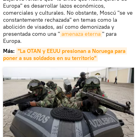
Europa" es desarrollar lazos económicos,
comerciales y culturales. No obstante, Moscú "se ve
constantemente rechazada" en temas como la
abolición de visados, así como demonizada y
presentada como una "
amenaza eterna
" para
Europa.
Más:
"La OTAN y EEUU presionan a Noruega para 
poner a sus soldados en su territorio"