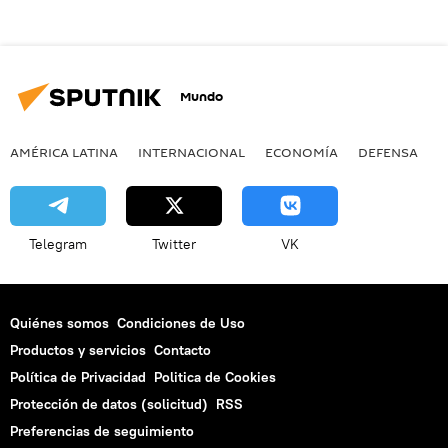
Mundo
AMÉRICA LATINA
INTERNACIONAL
ECONOMÍA
DEFENSA
M
Telegram
Twitter
VK
Quiénes somos
Condiciones de Uso
Productos y servicios
Contacto
Política de Privacidad
Politica de Cookies
Protección de datos (solicitud)
RSS
Preferencias de seguimiento