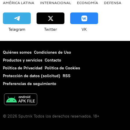
AMÉRICA LATINA
INTERNACIONAL
ECONOMÍA
DEFENSA
M
Telegram
Twitter
VK
Quiénes somos
Condiciones de Uso
Productos y servicios
Contacto
Política de Privacidad
Politica de Cookies
Protección de datos (solicitud)
RSS
Preferencias de seguimiento
© 2026 Sputnik Todos los derechos reservados. 18+