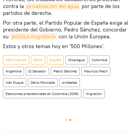
contra la
privatización del agua
por parte de los
partidos de derecha.
Por otra parte, el Partido Popular de España exige al
presidente del Gobierno, Pedro Sánchez, concordar
su
política migratoria
con la Unión Europea.
Estos y otros temas hoy en '500 Millones'.
500 millones
Radio
España
Nicaragua
Colombia
Argentina
El Salvador
Pedro Sánchez
Mauricio Macri
Iván Duque
Denis Moncada
protestas
Elecciones presidenciales en Colombia (2018)
migración