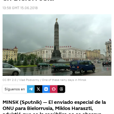
13:58 GMT 15.06.2018
CC BY 2.0
/
Vlad Podvorny
/
One of these rainy days in Minsk
Síguenos en
MINSK (Sputnik) — El enviado especial de la
ONU para Bielorrusia, Miklos Haraszti,