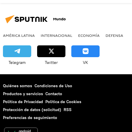
Mundo
AMÉRICA LATINA
INTERNACIONAL
ECONOMÍA
DEFENSA
M
Telegram
Twitter
VK
Quiénes somos
Condiciones de Uso
Productos y servicios
Contacto
Política de Privacidad
Politica de Cookies
Protección de datos (solicitud)
RSS
Preferencias de seguimiento