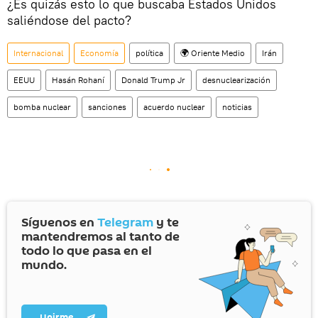
¿Es quizás esto lo que buscaba Estados Unidos
saliéndose del pacto?
Internacional
Economía
política
🌍 Oriente Medio
Irán
EEUU
Hasán Rohaní
Donald Trump Jr
desnuclearización
bomba nuclear
sanciones
acuerdo nuclear
noticias
Síguenos en
Telegram
y te
mantendremos al tanto de
todo lo que pasa en el
mundo.
Unirme