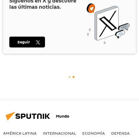
Síguenos en
X
y descubre
las últimas noticias.
Seguir
Mundo
AMÉRICA LATINA
INTERNACIONAL
ECONOMÍA
DEFENSA
M