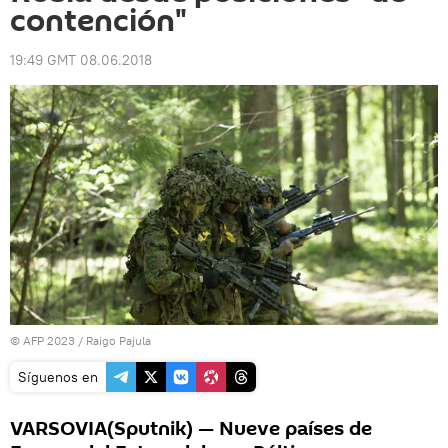
contención"
19:49 GMT 08.06.2018
© AFP 2023 / Raigo Pajula
Síguenos en
VARSOVIA(Sputnik) — Nueve países de