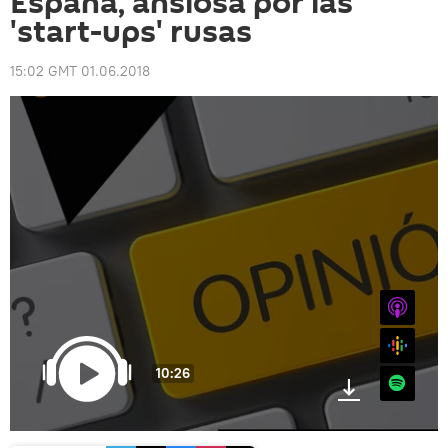
España, ansiosa por las
'start-ups' rusas
15:02 GMT 01.06.2018
iTunes
Google
10:26
Spotify