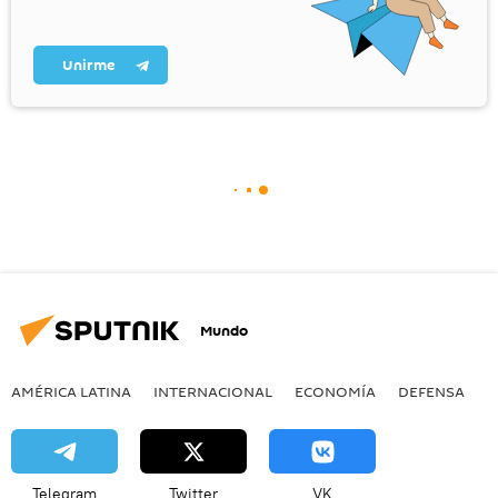
Unirme
Mundo
AMÉRICA LATINA
INTERNACIONAL
ECONOMÍA
DEFENSA
M
Telegram
Twitter
VK