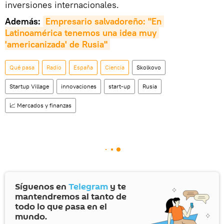
inversiones internacionales.
Además:
Empresario salvadoreño: "En 
Latinoamérica tenemos una idea muy 
'americanizada' de Rusia"
Qué pasa
Radio
España
Ciencia
Skolkovo
Startup Village
innovaciones
start-up
Rusia
📈 Mercados y finanzas
Síguenos en
Telegram
y te
mantendremos al tanto de
todo lo que pasa en el
mundo.