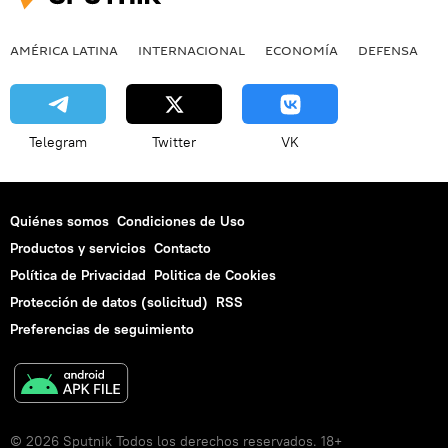
AMÉRICA LATINA
INTERNACIONAL
ECONOMÍA
DEFENSA
M
Telegram
Twitter
VK
Quiénes somos
Condiciones de Uso
Productos y servicios
Contacto
Política de Privacidad
Politica de Cookies
Protección de datos (solicitud)
RSS
Preferencias de seguimiento
© 2026 Sputnik Todos los derechos reservados. 18+