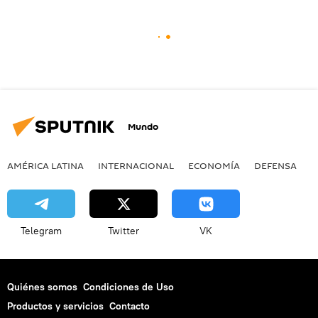
Mundo
AMÉRICA LATINA
INTERNACIONAL
ECONOMÍA
DEFENSA
M
Telegram
Twitter
VK
Quiénes somos
Condiciones de Uso
Productos y servicios
Contacto