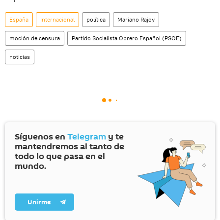
España
Internacional
política
Mariano Rajoy
moción de censura
Partido Socialista Obrero Español (PSOE)
noticias
Síguenos en
Telegram
y te
mantendremos al tanto de
todo lo que pasa en el
mundo.
Unirme