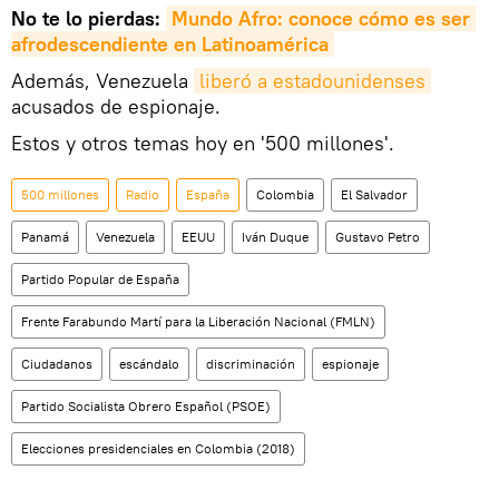
No te lo pierdas:
Mundo Afro: conoce cómo es ser 
afrodescendiente en Latinoamérica
Además, Venezuela
liberó a estadounidenses
acusados de espionaje.
Estos y otros temas hoy en '500 millones'.
500 millones
Radio
España
Colombia
El Salvador
Panamá
Venezuela
EEUU
Iván Duque
Gustavo Petro
Partido Popular de España
Frente Farabundo Martí para la Liberación Nacional (FMLN)
Ciudadanos
escándalo
discriminación
espionaje
Partido Socialista Obrero Español (PSOE)
Elecciones presidenciales en Colombia (2018)