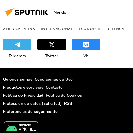
Mundo
AMÉRICA LATINA
INTERNACIONAL
ECONOMÍA
DEFENSA
M
Telegram
Twitter
VK
Quiénes somos
Condiciones de Uso
Productos y servicios
Contacto
Política de Privacidad
Politica de Cookies
Protección de datos (solicitud)
RSS
Preferencias de seguimiento