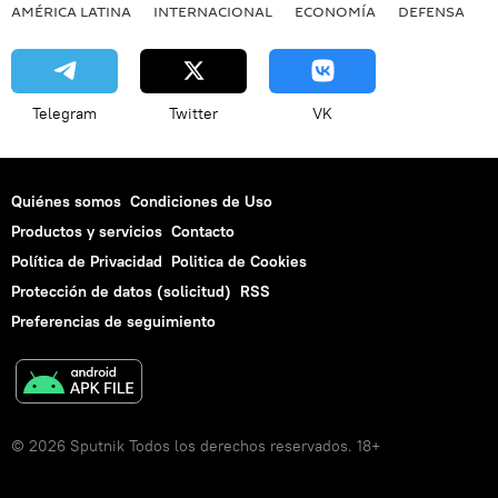
AMÉRICA LATINA
INTERNACIONAL
ECONOMÍA
DEFENSA
M
Telegram
Twitter
VK
Quiénes somos
Condiciones de Uso
Productos y servicios
Contacto
Política de Privacidad
Politica de Cookies
Protección de datos (solicitud)
RSS
Preferencias de seguimiento
© 2026 Sputnik Todos los derechos reservados. 18+