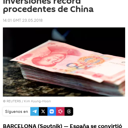
inversiones récord
procedentes de China
14:01 GMT 23.05.2018
©
REUTERS
/ Kim Kyung-Hoon
Síguenos en
BARCELONA (Sputnik) — España se convirtió