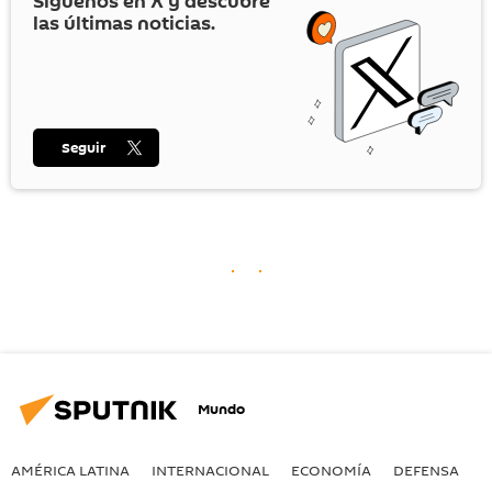
Síguenos en
X
y descubre
las últimas noticias.
Seguir
Mundo
AMÉRICA LATINA
INTERNACIONAL
ECONOMÍA
DEFENSA
M