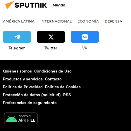
Mundo
AMÉRICA LATINA
INTERNACIONAL
ECONOMÍA
DEFENSA
M
Telegram
Twitter
VK
Quiénes somos
Condiciones de Uso
Productos y servicios
Contacto
Política de Privacidad
Politica de Cookies
Protección de datos (solicitud)
RSS
Preferencias de seguimiento