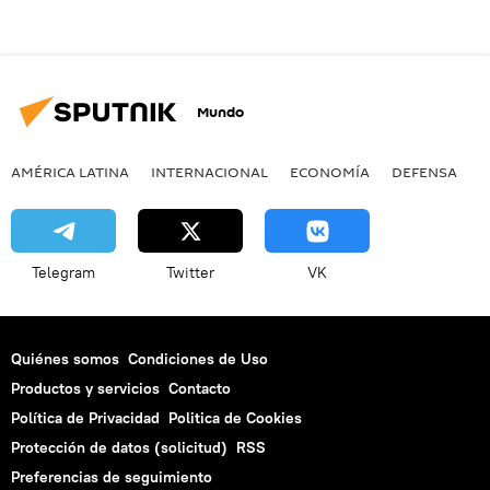
Mundo
AMÉRICA LATINA
INTERNACIONAL
ECONOMÍA
DEFENSA
M
Telegram
Twitter
VK
Quiénes somos
Condiciones de Uso
Productos y servicios
Contacto
Política de Privacidad
Politica de Cookies
Protección de datos (solicitud)
RSS
Preferencias de seguimiento