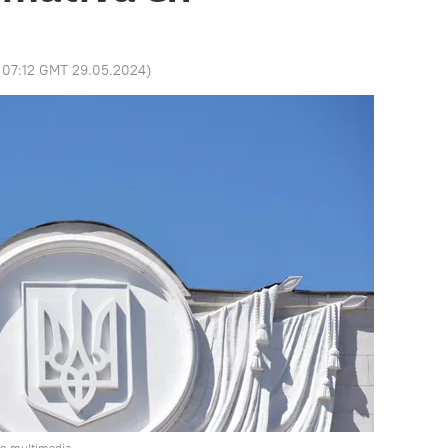
:
07:12 GMT 29.05.2024
)
do multimedia