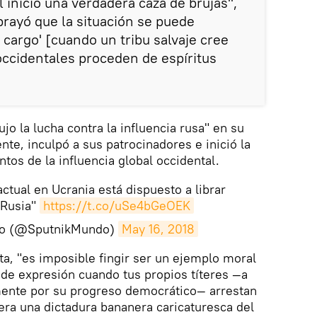
 inició una verdadera caza de brujas",
ubrayó que la situación se puede
 cargo' [cuando un tribu salvaje cree
ccidentales proceden de espíritus
o la lucha contra la influencia rusa" en su
ente, inculpó a sus patrocinadores e inició la
tos de la influencia global occidental.
actual en Ucrania está dispuesto a librar
 Rusia"
https://t.co/uSe4bGeOEK
do (@SputnikMundo)
May 16, 2018
a, "es imposible fingir ser un ejemplo moral
d de expresión cuando tus propios títeres —a
ente por su progreso democrático— arrestan
uera una dictadura bananera caricaturesca del