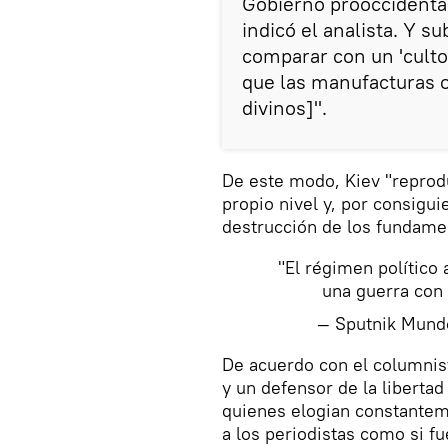
Gobierno prooccidental
indicó el analista. Y s
comparar con un 'culto
que las manufacturas o
divinos]".
De este modo, Kiev "reproduj
propio nivel y, por consigui
destrucción de los fundamen
"El régimen político 
una guerra con
— Sputnik Mun
De acuerdo con el columnist
y un defensor de la liberta
quienes elogian constantem
a los periodistas como si f