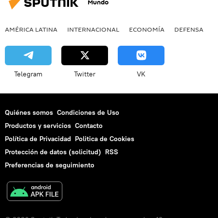
Mundo
AMÉRICA LATINA
INTERNACIONAL
ECONOMÍA
DEFENSA
M
Telegram
Twitter
VK
Quiénes somos
Condiciones de Uso
Productos y servicios
Contacto
Política de Privacidad
Politica de Cookies
Protección de datos (solicitud)
RSS
Preferencias de seguimiento