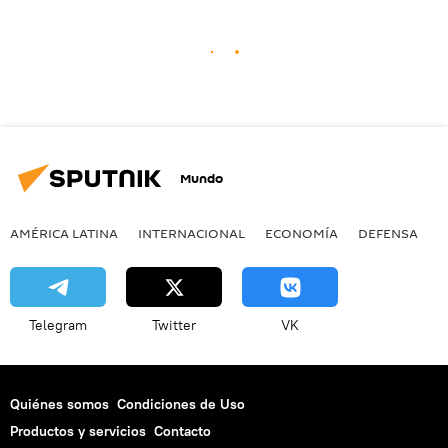
Mundo
AMÉRICA LATINA
INTERNACIONAL
ECONOMÍA
DEFENSA
M
Telegram
Twitter
VK
Quiénes somos
Condiciones de Uso
Productos y servicios
Contacto