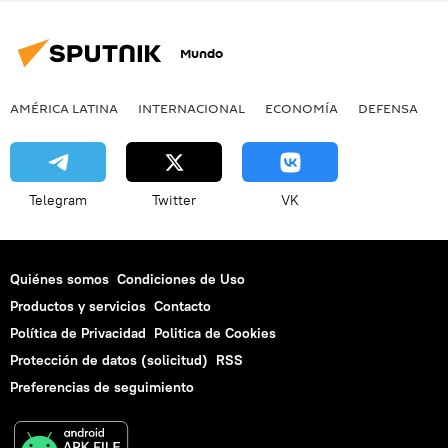
Mundo
AMÉRICA LATINA
INTERNACIONAL
ECONOMÍA
DEFENSA
M
Telegram
Twitter
VK
Quiénes somos
Condiciones de Uso
Productos y servicios
Contacto
Política de Privacidad
Politica de Cookies
Protección de datos (solicitud)
RSS
Preferencias de seguimiento