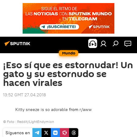
Mundo
¡Eso sí que es estornudar! Un
gato y su estornudo se
hacen virales
13:52 GMT 27.04.2018
Kitty sneeze is so adorable
from
r/aww
© Foto :
Reddit/LightEndymion
Síguenos en