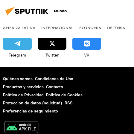
Mundo
AMÉRICA LATINA
INTERNACIONAL
ECONOMÍA
DEFENSA
M
Telegram
Twitter
VK
Quiénes somos
Condiciones de Uso
Productos y servicios
Contacto
Política de Privacidad
Politica de Cookies
Protección de datos (solicitud)
RSS
Preferencias de seguimiento