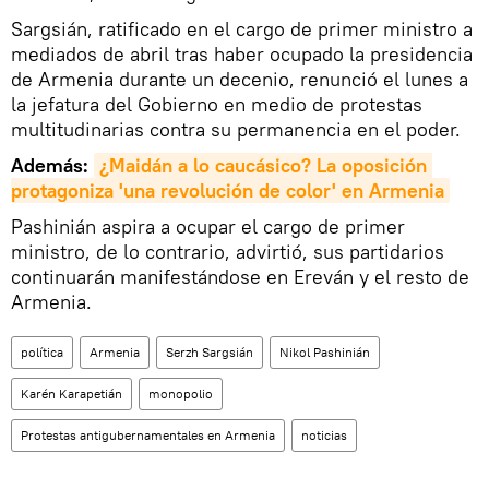
Sargsián, ratificado en el cargo de primer ministro a
mediados de abril tras haber ocupado la presidencia
de Armenia durante un decenio, renunció el lunes a
la jefatura del Gobierno en medio de protestas
multitudinarias contra su permanencia en el poder.
Además:
¿Maidán a lo caucásico? La oposición 
protagoniza 'una revolución de color' en Armenia
Pashinián aspira a ocupar el cargo de primer
ministro, de lo contrario, advirtió, sus partidarios
continuarán manifestándose en Ereván y el resto de
Armenia.
política
Armenia
Serzh Sargsián
Nikol Pashinián
Karén Karapetián
monopolio
Protestas antigubernamentales en Armenia
noticias