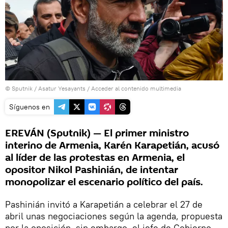
© Sputnik / Asatur Yesayants
/
Acceder al contenido multimedia
Síguenos en
EREVÁN (Sputnik) — El primer ministro
interino de Armenia, Karén Karapetián, acusó
al líder de las protestas en Armenia, el
opositor Nikol Pashinián, de intentar
monopolizar el escenario político del país.
Pashinián invitó a Karapetián a celebrar el 27 de
abril unas negociaciones según la agenda, propuesta
por la oposición, sin embargo, el jefe de Gobierno