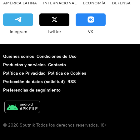
AMÉRICA LATINA
INTERNACIONAL
ECONOMÍA
DEFENSA
M
Telegram
Twitter
VK
Quiénes somos
Condiciones de Uso
Productos y servicios
Contacto
Política de Privacidad
Politica de Cookies
Protección de datos (solicitud)
RSS
Preferencias de seguimiento
© 2026 Sputnik Todos los derechos reservados. 18+