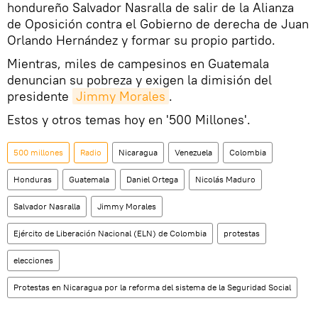
hondureño Salvador Nasralla de salir de la Alianza
de Oposición contra el Gobierno de derecha de Juan
Orlando Hernández y formar su propio partido.
Mientras, miles de campesinos en Guatemala
denuncian su pobreza y exigen la dimisión del
presidente
Jimmy Morales
.
Estos y otros temas hoy en '500 Millones'.
500 millones
Radio
Nicaragua
Venezuela
Colombia
Honduras
Guatemala
Daniel Ortega
Nicolás Maduro
Salvador Nasralla
Jimmy Morales
Ejército de Liberación Nacional (ELN) de Colombia
protestas
elecciones
Protestas en Nicaragua por la reforma del sistema de la Seguridad Social