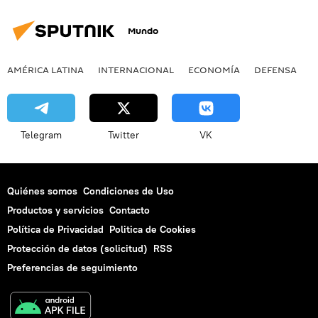
Mundo
AMÉRICA LATINA
INTERNACIONAL
ECONOMÍA
DEFENSA
M
Telegram
Twitter
VK
Quiénes somos
Condiciones de Uso
Productos y servicios
Contacto
Política de Privacidad
Politica de Cookies
Protección de datos (solicitud)
RSS
Preferencias de seguimiento