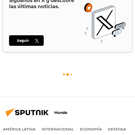
Síguenos en
X
y descubre
las últimas noticias.
Seguir
Mundo
AMÉRICA LATINA
INTERNACIONAL
ECONOMÍA
DEFENSA
M