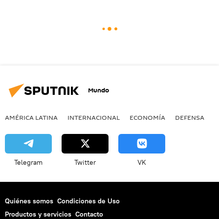
Mundo
AMÉRICA LATINA
INTERNACIONAL
ECONOMÍA
DEFENSA
M
Telegram
Twitter
VK
Quiénes somos
Condiciones de Uso
Productos y servicios
Contacto