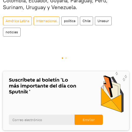
Colombia, Ecuador, Guyana, Paraguay, Perú,
Surinam, Uruguay y Venezuela.
América Latina
Internacional
política
Chile
Unasur
noticias
Suscríbete al boletín 'Lo
más importante del día con
Sputnik '