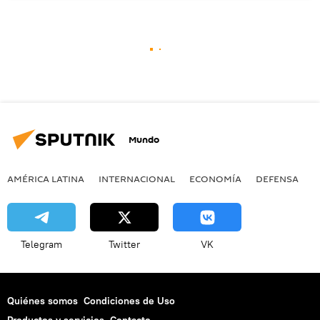
Mundo
AMÉRICA LATINA
INTERNACIONAL
ECONOMÍA
DEFENSA
M
Telegram
Twitter
VK
Quiénes somos
Condiciones de Uso