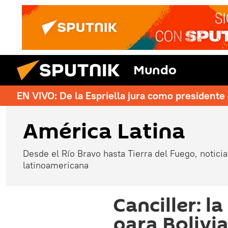
Mundo
EN VIVO: De la Espriella jura como president
América Latina
Desde el Río Bravo hasta Tierra del Fuego, noticias
latinoamericana
Canciller: l
para Bolivi