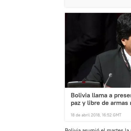
Bolivia llama a pres
paz y libre de armas
18 de abril 2018, 16:52 GMT
Bolivia asumió el martes la