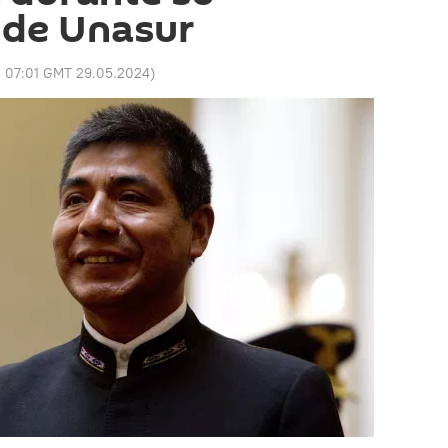
 de Unasur
:
07:01 GMT 29.05.2024
)