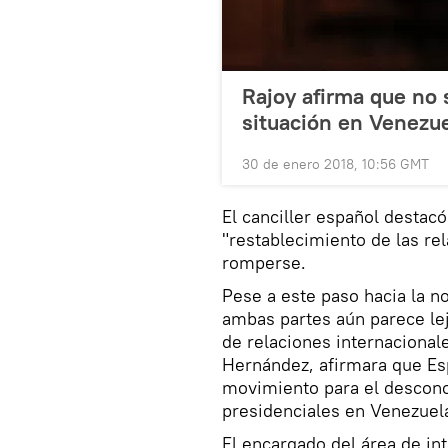
Rajoy afirma que no s
situación en Venezu
30 de enero 2018, 10:56 GMT
El canciller español desta
"restablecimiento de las re
romperse.
Pese a este paso hacia la no
ambas partes aún parece lej
de relaciones internacional
Hernández, afirmara que Esp
movimiento para el descono
presidenciales en Venezuel
El encargado del área de in