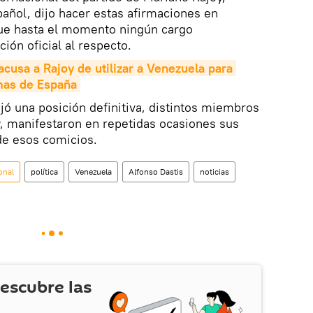
añol, dijo hacer estas afirmaciones en
ue hasta el momento ningún cargo
ión oficial al respecto.
acusa a Rajoy de utilizar a Venezuela para 
mas de España
jó una posición definitiva, distintos miembros
y, manifestaron en repetidas ocasiones sus
de esos comicios.
onal
política
Venezuela
Alfonso Dastis
noticias
escubre las