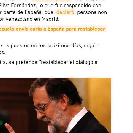
ilva Fernández, lo que fue respondido con
r parte de España, que
declaró
persona non
dor venezolano en Madrid.
zuela envía carta a España para restablecer 
 sus puestos en los próximos días, según
os.
is, se pretende "restablecer el diálogo a