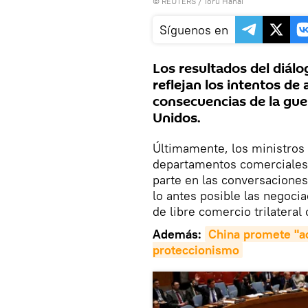
©
REUTERS
/ Toru Hanai
Síguenos en
Los resultados del diál
reflejan los intentos de
consecuencias de la gue
Unidos.
Últimamente, los ministros 
departamentos comerciales 
parte en las conversaciones
lo antes posible las negoci
de libre comercio trilateral
Además:
China promete "ac
proteccionismo