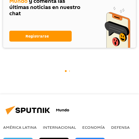
Mundo
y comenta las
últimas noticias en nuestro
chat
Registrarse
Mundo
AMÉRICA LATINA
INTERNACIONAL
ECONOMÍA
DEFENSA
M