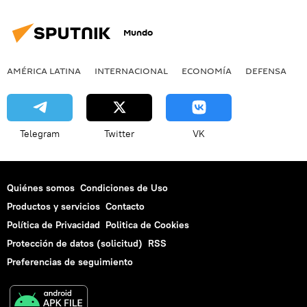
Mundo
AMÉRICA LATINA
INTERNACIONAL
ECONOMÍA
DEFENSA
M
Telegram
Twitter
VK
Quiénes somos
Condiciones de Uso
Productos y servicios
Contacto
Política de Privacidad
Politica de Cookies
Protección de datos (solicitud)
RSS
Preferencias de seguimiento