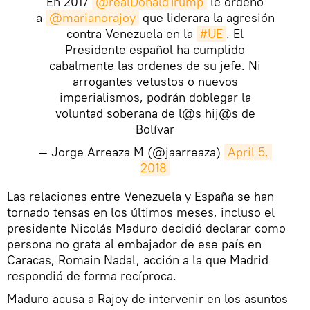
En 2017
@realDonaldTrump
le ordenó
a
@marianorajoy
que liderara la agresión
contra Venezuela en la
#UE
. El
Presidente español ha cumplido
cabalmente las ordenes de su jefe. Ni
arrogantes vetustos o nuevos
imperialismos, podrán doblegar la
voluntad soberana de l@s hij@s de
Bolívar
— Jorge Arreaza M (@jaarreaza)
April 5, 
2018
​Las relaciones entre Venezuela y España se han
tornado tensas en los últimos meses, incluso el
presidente Nicolás Maduro decidió declarar como
persona no grata al embajador de ese país en
Caracas, Romain Nadal, acción a la que Madrid
respondió de forma recíproca.
Maduro acusa a Rajoy de intervenir en los asuntos