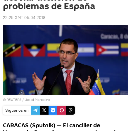
problemas de España
22:25 GMT 05.04.2018
©
REUTERS
/ Ueslei Marcelino
Síguenos en
CARACAS (Sputnik) — El canciller de