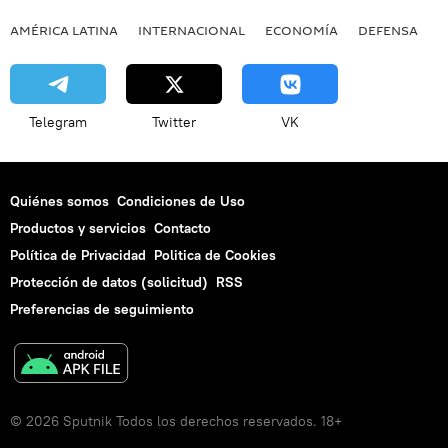
AMÉRICA LATINA
INTERNACIONAL
ECONOMÍA
DEFENSA
M
Telegram
Twitter
VK
Quiénes somos
Condiciones de Uso
Productos y servicios
Contacto
Política de Privacidad
Politica de Cookies
Protección de datos (solicitud)
RSS
Preferencias de seguimiento
© 2026 Sputnik Todos los derechos reservados. 18+