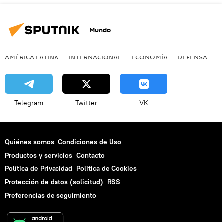
Mundo
AMÉRICA LATINA
INTERNACIONAL
ECONOMÍA
DEFENSA
M
Telegram
Twitter
VK
Quiénes somos
Condiciones de Uso
Productos y servicios
Contacto
Política de Privacidad
Politica de Cookies
Protección de datos (solicitud)
RSS
Preferencias de seguimiento