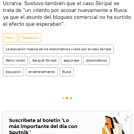
Ucrania. Sostuvo también que el caso Skripal se
trata de "un intento por acosar nuevamente a Rusia
ya que el asunto del bloqueo comercial no ha surtido
el efecto que esperaban".
Radio
Telescopio
La expulsión masiva de los diplomáticos rusos por el caso Skripal
Reino Unido
Serguéi Skripal
espionaje
diplomáticos
expulsión
envenenamiento
Rusia
Suscríbete al boletín 'Lo
más importante del día con
Sputnik '