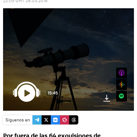
22:05 GMT 28.03.2018
iTunes
Google
15:45
Spotify
Síguenos en
Por fuera de las 64 expulsiones de